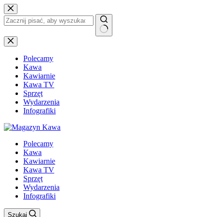
Przejdź
do
treści
Brak
wyników
Polecamy
Kawa
Kawiarnie
Kawa TV
Sprzęt
Wydarzenia
Infografiki
Polecamy
Kawa
Kawiarnie
Kawa TV
Sprzęt
Wydarzenia
Infografiki
Szukaj