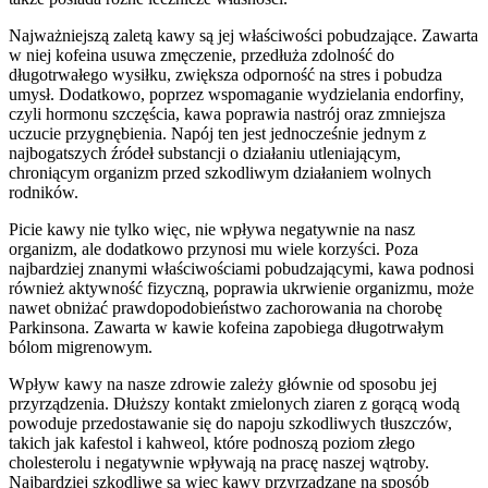
Najważniejszą zaletą kawy są jej właściwości pobudzające. Zawarta
w niej kofeina usuwa zmęczenie, przedłuża zdolność do
długotrwałego wysiłku, zwiększa odporność na stres i pobudza
umysł. Dodatkowo, poprzez wspomaganie wydzielania endorfiny,
czyli hormonu szczęścia, kawa poprawia nastrój oraz zmniejsza
uczucie przygnębienia. Napój ten jest jednocześnie jednym z
najbogatszych źródeł substancji o działaniu utleniającym,
chroniącym organizm przed szkodliwym działaniem wolnych
rodników.
Picie kawy nie tylko więc, nie wpływa negatywnie na nasz
organizm, ale dodatkowo przynosi mu wiele korzyści. Poza
najbardziej znanymi właściwościami pobudzającymi, kawa podnosi
również aktywność fizyczną, poprawia ukrwienie organizmu, może
nawet obniżać prawdopodobieństwo zachorowania na chorobę
Parkinsona. Zawarta w kawie kofeina zapobiega długotrwałym
bólom migrenowym.
Wpływ kawy na nasze zdrowie zależy głównie od sposobu jej
przyrządzenia. Dłuższy kontakt zmielonych ziaren z gorącą wodą
powoduje przedostawanie się do napoju szkodliwych tłuszczów,
takich jak kafestol i kahweol, które podnoszą poziom złego
cholesterolu i negatywnie wpływają na pracę naszej wątroby.
Najbardziej szkodliwe są więc kawy przyrządzane na sposób