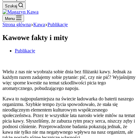
Szukaj
Menu
Strona główna
Kawa
Publikacje
Kawowe fakty i mity
Publikacje
Wielu z nas nie wyobraża sobie dnia bez filiżanki kawy. Jednak za
każdym razem zadajemy sobie pytanie: pić, czy nie pić? Wyjaśnijmy
więc sporne kwestie na temat szkodliwości picia tego
aromatycznego, pobudzającego napoju.
Kawa to najpopularniejsza na świecie ładowarka do baterii naszego
organizmu. Szybkie tempo życia spowodowało, że stała się
nieodłącznym elementem kulturowym współczesnego
społeczeństwa. Przez te wszystkie lata narosło wiele mitów na temat
picia kawy. Słyszeliśmy, że zaburza rytm pracy serca, niszczy zęby i
podnosi ciśnienie. Przeprowadzone badania pokazują jednak, że
kawa nie tylko nie ma negatywnego wpływu na nasz organizm, ale
także posiada różne lecznicze własności.