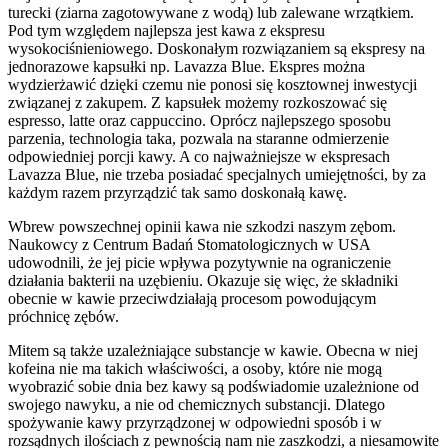
turecki (ziarna zagotowywane z wodą) lub zalewane wrzątkiem.
Pod tym względem najlepsza jest kawa z ekspresu
wysokociśnieniowego. Doskonałym rozwiązaniem są ekspresy na
jednorazowe kapsułki np. Lavazza Blue. Ekspres można
wydzierżawić dzięki czemu nie ponosi się kosztownej inwestycji
związanej z zakupem. Z kapsułek możemy rozkoszować się
espresso, latte oraz cappuccino. Oprócz najlepszego sposobu
parzenia, technologia taka, pozwala na staranne odmierzenie
odpowiedniej porcji kawy. A co najważniejsze w ekspresach
Lavazza Blue, nie trzeba posiadać specjalnych umiejętności, by za
każdym razem przyrządzić tak samo doskonałą kawę.
Wbrew powszechnej opinii kawa nie szkodzi naszym zębom.
Naukowcy z Centrum Badań Stomatologicznych w USA
udowodnili, że jej picie wpływa pozytywnie na ograniczenie
działania bakterii na uzębieniu. Okazuje się więc, że składniki
obecnie w kawie przeciwdziałają procesom powodującym
próchnicę zębów.
Mitem są także uzależniające substancje w kawie. Obecna w niej
kofeina nie ma takich właściwości, a osoby, które nie mogą
wyobrazić sobie dnia bez kawy są podświadomie uzależnione od
swojego nawyku, a nie od chemicznych substancji. Dlatego
spożywanie kawy przyrządzonej w odpowiedni sposób i w
rozsądnych ilościach z pewnością nam nie zaszkodzi, a niesamowite