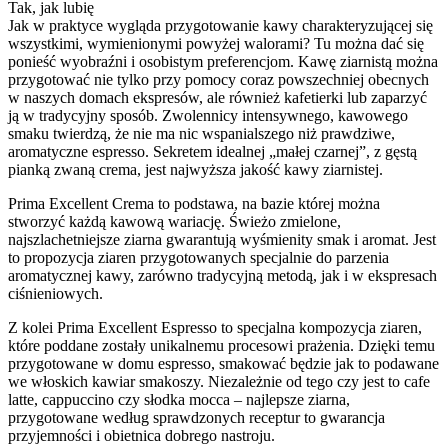
Tak, jak lubię
Jak w praktyce wygląda przygotowanie kawy charakteryzującej się
wszystkimi, wymienionymi powyżej walorami? Tu można dać się
ponieść wyobraźni i osobistym preferencjom. Kawę ziarnistą można
przygotować nie tylko przy pomocy coraz powszechniej obecnych
w naszych domach ekspresów, ale również kafetierki lub zaparzyć
ją w tradycyjny sposób. Zwolennicy intensywnego, kawowego
smaku twierdzą, że nie ma nic wspanialszego niż prawdziwe,
aromatyczne espresso. Sekretem idealnej „małej czarnej”, z gęstą
pianką zwaną crema, jest najwyższa jakość kawy ziarnistej.
Prima Excellent Crema to podstawa, na bazie której można
stworzyć każdą kawową wariację. Świeżo zmielone,
najszlachetniejsze ziarna gwarantują wyśmienity smak i aromat. Jest
to propozycja ziaren przygotowanych specjalnie do parzenia
aromatycznej kawy, zarówno tradycyjną metodą, jak i w ekspresach
ciśnieniowych.
Z kolei Prima Excellent Espresso to specjalna kompozycja ziaren,
które poddane zostały unikalnemu procesowi prażenia. Dzięki temu
przygotowane w domu espresso, smakować będzie jak to podawane
we włoskich kawiar smakoszy. Niezależnie od tego czy jest to cafe
latte, cappuccino czy słodka mocca – najlepsze ziarna,
przygotowane według sprawdzonych receptur to gwarancja
przyjemności i obietnica dobrego nastroju.