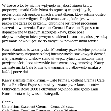
W trosce o to, by nic nie wpłynęło na jakość ziaren kawy,
propozycje marki Cafe Prima dostępne są w specjalnych,
profesjonalnych opakowaniach z wentylkiem, który odcina dostęp
powietrza oraz wilgoci. Dzięki temu ziarno, które jest w nie
pakowane zaraz po prażeniu, chronione jest przed procesami
starzenia i wietrzenia. Excellent Crema i Excellent Espresso to
dopracowane w każdym szczególe kawy, które poza
niepowtarzalnym intensywnym smakiem i aromatem, niosą ze sobą
przesłanie odwołujące się do tradycji w nowoczesnym wydaniu.
Kawa ziarnista, to „czarny skarb” ceniony przez kolejne pokolenia
poszukiwaczy niepowtarzalnej intensywności smakowych doznań,
a jej parzenie od wieków stanowi wręcz rytuał uwieńczony małą
przyjemnością, lecz niezwykle intensywną przyjemnością. Kawy
ziarniste marki Cafe Prima to gwarancja wyjątkowego smaku o
każdej porze dnia.
Kawy ziarniste marki Prima – Cafe Prima Excellent Crema i Cafe
Prima Excellent Espresso, zostały uznane przez konsumentów
Odkryciem Roku 2008 i otrzymały ogólnopolskie godło Laur
Konsumenta w tej właśnie kategorii.
Cennik:
Cafe Prima Excellent Crema – Cena: 23 zł/szt.
Cafe Prima Excellent Espresso – Cena: 26 zł/szt.