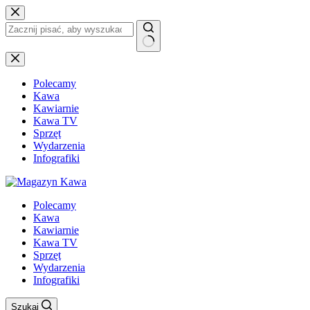
Przejdź
do
treści
Brak
wyników
Polecamy
Kawa
Kawiarnie
Kawa TV
Sprzęt
Wydarzenia
Infografiki
Polecamy
Kawa
Kawiarnie
Kawa TV
Sprzęt
Wydarzenia
Infografiki
Szukaj