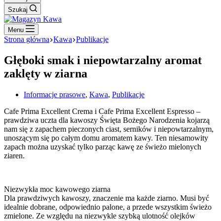
Szukaj
Menu
Strona główna
Kawa
Publikacje
Głęboki smak i niepowtarzalny aromat
zaklęty w ziarna
Informacje prasowe
,
Kawa
,
Publikacje
Cafe Prima Excellent Crema i Cafe Prima Excellent Espresso –
prawdziwa uczta dla kawoszy Święta Bożego Narodzenia kojarzą
nam się z zapachem pieczonych ciast, serników i niepowtarzalnym,
unoszącym się po całym domu aromatem kawy. Ten niesamowity
zapach można uzyskać tylko parząc kawę ze świeżo mielonych
ziaren.
Niezwykła moc kawowego ziarna
Dla prawdziwych kawoszy, znaczenie ma każde ziarno. Musi być
idealnie dobrane, odpowiednio palone, a przede wszystkim świeżo
zmielone. Ze względu na niezwykle szybką ulotność olejków