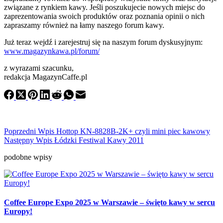
związane z rynkiem kawy. Jeśli poszukujecie nowych miejsc do
zaprezentowania swoich produktów oraz poznania opinii o nich
zapraszamy również na łamy naszego forum kawy.
Już teraz wejdź i zarejestruj się na naszym forum dyskusyjnym:
www.magazynkawa.pl/forum/
z wyrazami szacunku,
redakcja MagazynCaffe.pl
Poprzedni
Wpis
Hottop KN-8828B-2K+ czyli mini piec kawowy
Następny
Wpis
Łódzki Festiwal Kawy 2011
podobne wpisy
Coffee Europe Expo 2025 w Warszawie – święto kawy w sercu
Europy!