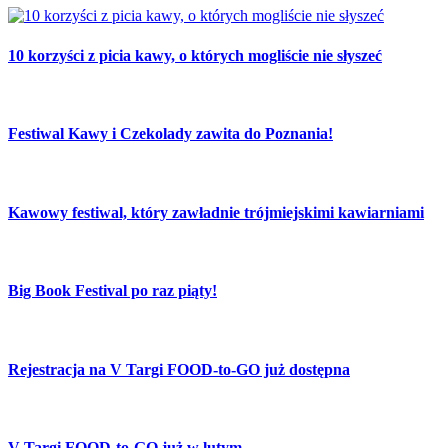
10 korzyści z picia kawy, o których mogliście nie słyszeć
Festiwal Kawy i Czekolady zawita do Poznania!
Kawowy festiwal, który zawładnie trójmiejskimi kawiarniami
Big Book Festival po raz piąty!
Rejestracja na V Targi FOOD-to-GO już dostępna
V Targi FOOD-to-GO już w lutym