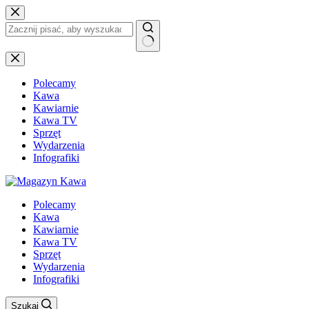
Przejdź
do
treści
Brak
wyników
Polecamy
Kawa
Kawiarnie
Kawa TV
Sprzęt
Wydarzenia
Infografiki
Polecamy
Kawa
Kawiarnie
Kawa TV
Sprzęt
Wydarzenia
Infografiki
Szukaj