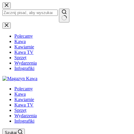
Przejdź
do
treści
Brak
wyników
Polecamy
Kawa
Kawiarnie
Kawa TV
Sprzęt
Wydarzenia
Infografiki
Polecamy
Kawa
Kawiarnie
Kawa TV
Sprzęt
Wydarzenia
Infografiki
Szukaj