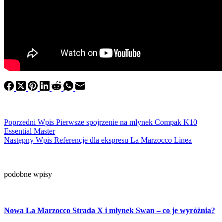
Poprzedni
Wpis
Pierwsze spojrzenie na młynek Compak K10
Essential Master
Następny
Wpis
Referencje dla ekspresu La Marzocco Linea
podobne wpisy
Nowa La Marzocco Strada X i młynek Swan – co je wyróżnia?