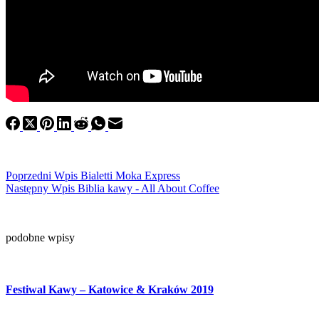
Poprzedni
Wpis
Bialetti Moka Express
Następny
Wpis
Biblia kawy - All About Coffee
podobne wpisy
Festiwal Kawy – Katowice & Kraków 2019