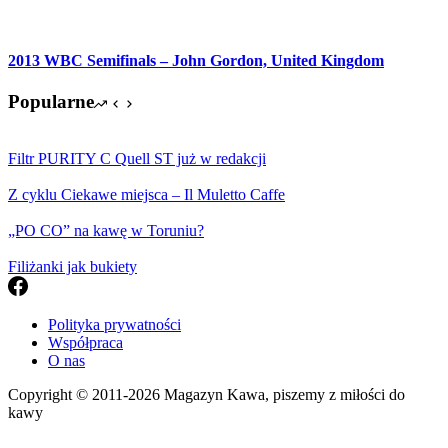
2013 WBC Semifinals – John Gordon, United Kingdom
Popularne
Filtr PURITY C Quell ST już w redakcji
Z cyklu Ciekawe miejsca – Il Muletto Caffe
„PO CO” na kawę w Toruniu?
Filiżanki jak bukiety
Polityka prywatności
Współpraca
O nas
Copyright © 2011-2026 Magazyn Kawa, piszemy z miłości do
kawy