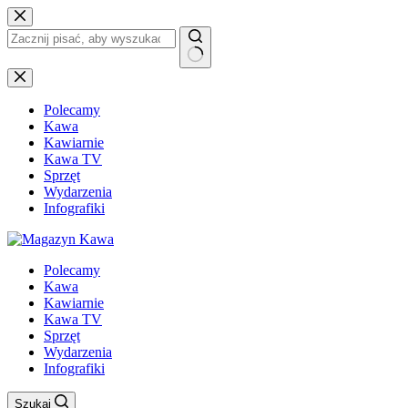
Przejdź
do
treści
Brak
wyników
Polecamy
Kawa
Kawiarnie
Kawa TV
Sprzęt
Wydarzenia
Infografiki
Polecamy
Kawa
Kawiarnie
Kawa TV
Sprzęt
Wydarzenia
Infografiki
Szukaj