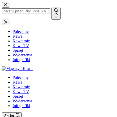
Przejdź
do
treści
Brak
wyników
Polecamy
Kawa
Kawiarnie
Kawa TV
Sprzęt
Wydarzenia
Infografiki
Polecamy
Kawa
Kawiarnie
Kawa TV
Sprzęt
Wydarzenia
Infografiki
Szukaj