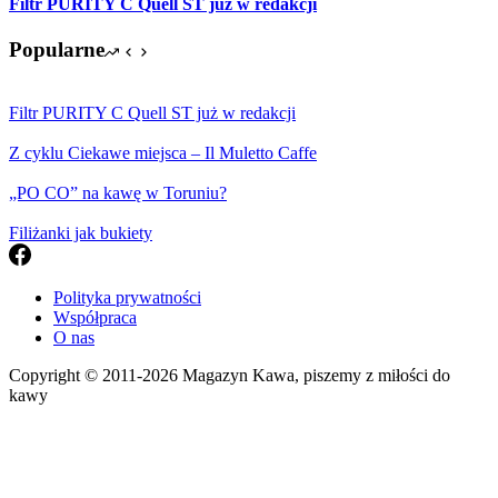
Filtr PURITY C Quell ST już w redakcji
Popularne
Filtr PURITY C Quell ST już w redakcji
Z cyklu Ciekawe miejsca – Il Muletto Caffe
„PO CO” na kawę w Toruniu?
Filiżanki jak bukiety
Polityka prywatności
Współpraca
O nas
Copyright © 2011-2026 Magazyn Kawa, piszemy z miłości do
kawy