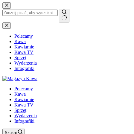
Przejdź
do
treści
Brak
wyników
Polecamy
Kawa
Kawiarnie
Kawa TV
Sprzęt
Wydarzenia
Infografiki
Polecamy
Kawa
Kawiarnie
Kawa TV
Sprzęt
Wydarzenia
Infografiki
Szukaj